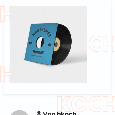
Von
hkoch